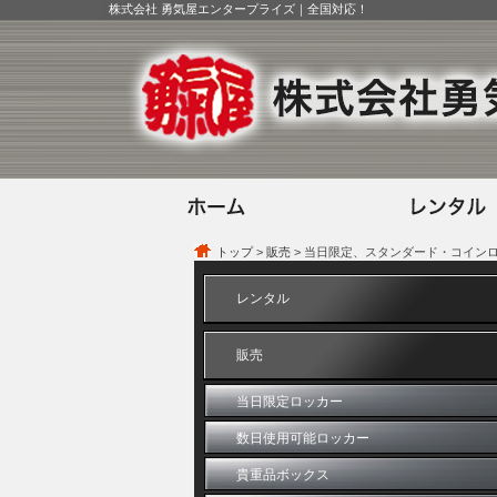
株式会社 勇気屋エンタープライズ｜全国対応！
トップ
>
販売
> 当日限定、スタンダード・コインロッ
レンタル
販売
当日限定ロッカー
数日使用可能ロッカー
貴重品ボックス